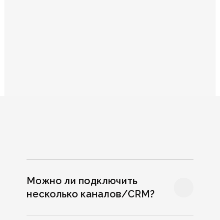
Тариф «Стандарт»
Webasyst, Beautybox, 1C,
Opencart и Mindbox.
Можно ли подключить
несколько каналов/CRM?
Telegram и WhatsApp
или Max