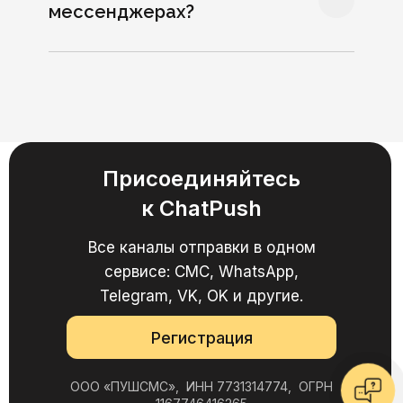
Интеграция с 5
мессенджерах?
сервисами
10 дней бесплатно
Безлимитные диалоги
Массовые рассылки
Чат-бот
Присоединяйтесь
к ChatPush
2 750 руб. / мес.
Все каналы отправки в одном
сервисе: СМС, WhatsApp,
Telegram, VK, OK и другие.
Тариф «Супер»
Webasyst, Beautybox, 1C,
Регистрация
Opencart и Mindbox.
ООО «ПУШСМС», ИНН 7731314774, ОГРН