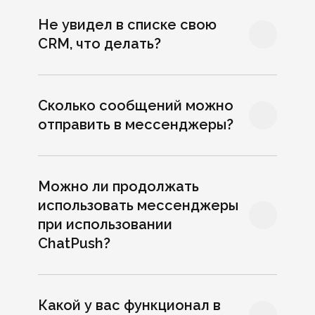
Интеграция с 5
Не увидел в списке свою
сервисами
CRM, что делать?
10 дней бесплатно
200 диалогов в месяц
Сколько сообщений можно
отправить в мессенджеры?
2 000 руб. / мес.
Можно ли продолжать
Тариф «Макс»
ХИТ
использовать мессенджеры
Webasyst, Beautybox, 1C,
при использовании
Opencart и Mindbox.
ChatPush?
Telegram и WhatsApp
или Max
Какой у вас функционал в