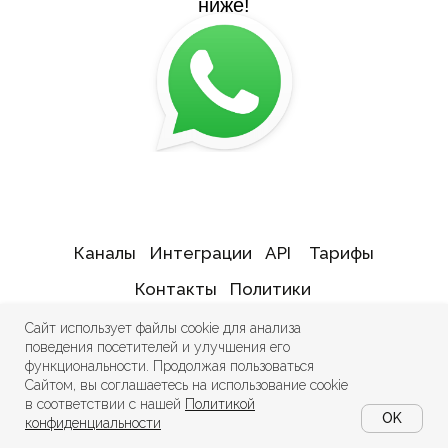
ниже!
Каналы
Интеграции
API
Тарифы
Контакты
Политики
Информация о деятельности
Сайт использует файлы cookie для анализа
поведения посетителей и улучшения его
в области ИТ
функциональности. Продолжая пользоваться
Сайтом, вы соглашаетесь на использование cookie
ChatPush — программное обеспечение из реестра
в соответствии с нашей
Политикой
отечественного ПО
OK
конфиденциальности