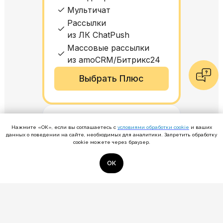
Мультичат
Рассылки
из ЛК ChatPush
Массовые рассылки
из amoCRM/Битрикс24
Выбрать Плюс
СУПЕР
Нажмите «ОК», если вы соглашаетесь с
условиями обработки cookie
и ваших
Масштабировать отдел
данных о поведении на сайте, необходимых для аналитики. Запретить обработку
6 500 ₽
cookie можете через браузер.
за 1 номер, в месяц
ОК
В тариф входят:
Все 3 мессенджера
Диалоги без ограничений
Умная отправка через
каскад