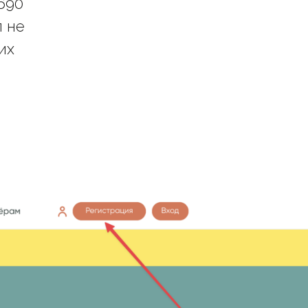
690
п не
их