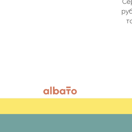
Се
руб
т