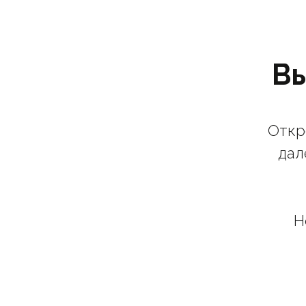
Вы
Откр
дал
Н