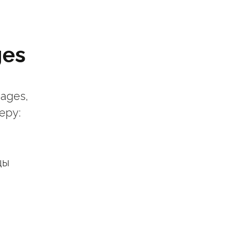
ges
ages,
еру:
цы