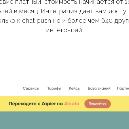
рвис платный, стоимость начинается от 1
лей в месяц. Интеграция даёт вам досту
олько к chat push но и более чем 640 друг
интеграций.