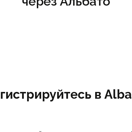
через Альбато
гистрируйтесь в Albat