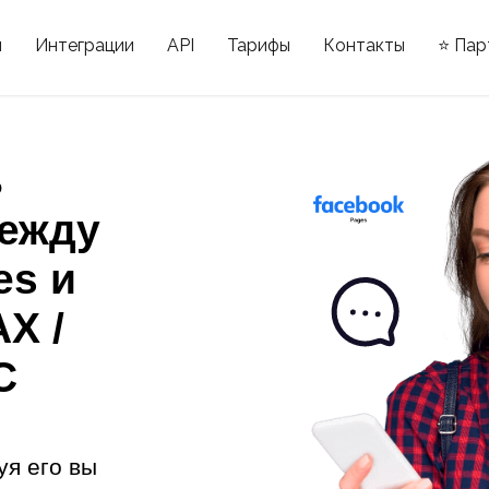
ы
Интеграции
API
Тарифы
Контакты
⭐ Пар
ь
ежду
es и
X /
С
уя его вы