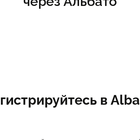
через Альбато
гистрируйтесь в Albat