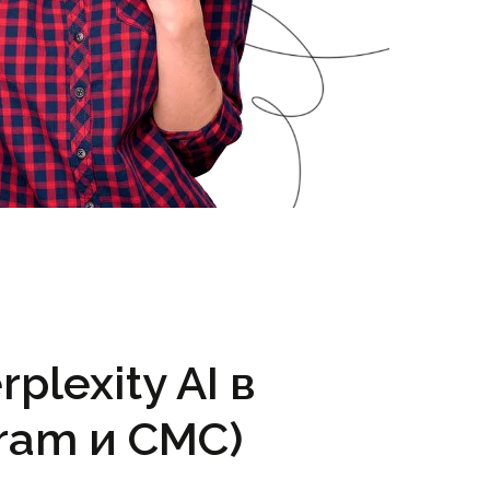
lexity AI в
ram и СМС)