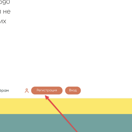
690
п не
их