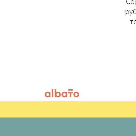
Се
руб
т