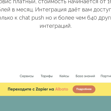
рвис платный, стоимость начинается от 1
лей в месяц. Интеграция даёт вам досту
олько к chat push но и более чем 640 друг
интеграций.