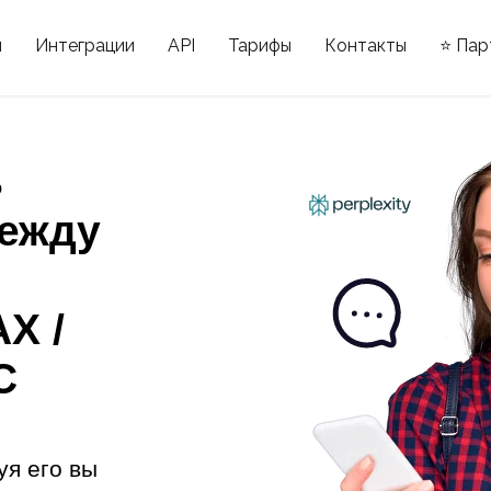
ы
Интеграции
API
Тарифы
Контакты
⭐ Пар
ь
ежду
X /
С
уя его вы