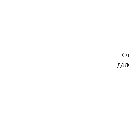
От
дал