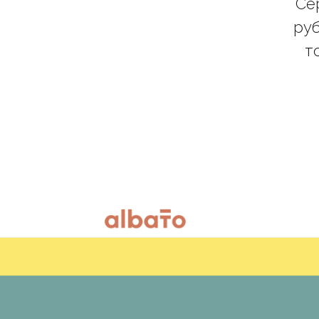
Се
руб
т