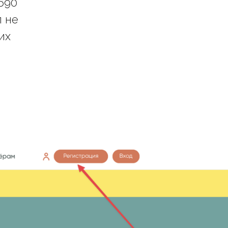
690
п не
их