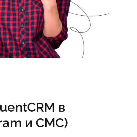
luentCRM в
ram и СМС)