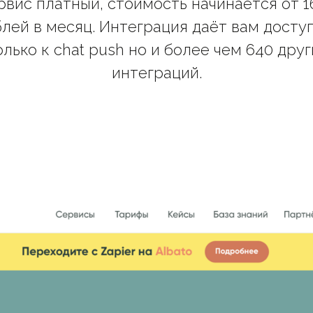
рвис платный, стоимость начинается от 1
лей в месяц. Интеграция даёт вам досту
олько к chat push но и более чем 640 друг
интеграций.