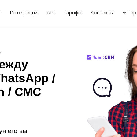
ы
Интеграции
API
Тарифы
Контакты
⭐ Пар
ь
ежду
hatsApp /
m / СМС
уя его вы