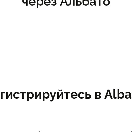
через Альбато
гистрируйтесь в Albat