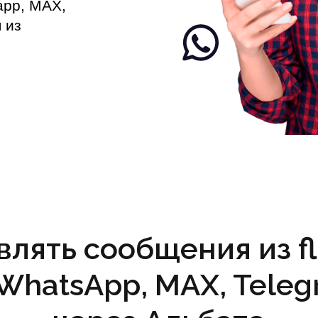
app, MAX,
 из
влять сообщения из f
(WhatsApp, MAX, Teleg