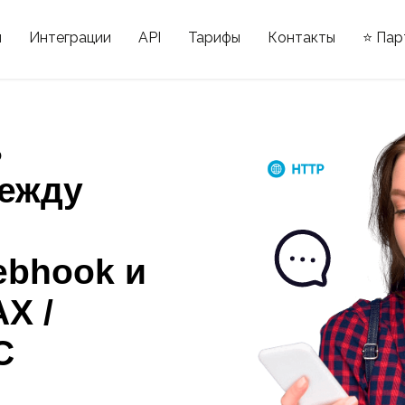
ы
Интеграции
API
Тарифы
Контакты
⭐ Пар
ь
ежду
ebhook и
X /
С