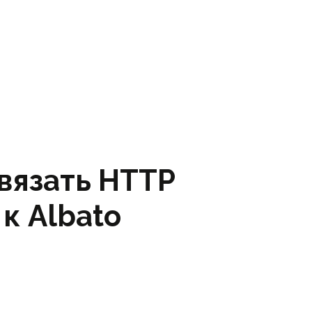
вязать HTTP
к Albato