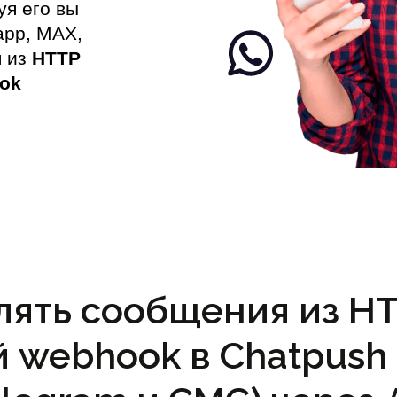
уя его вы
app, MAX,
я из
HTTP
ok
лять сообщения из H
 webhook в Chatpush 