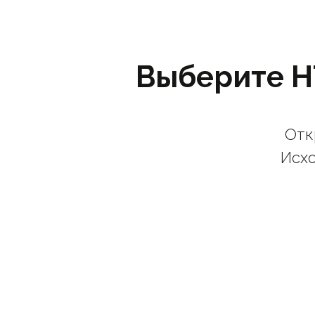
Выберите H
Отк
Исх