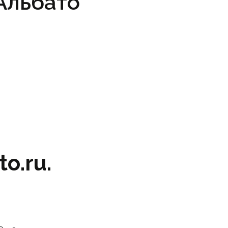
 Альбато
o.ru.