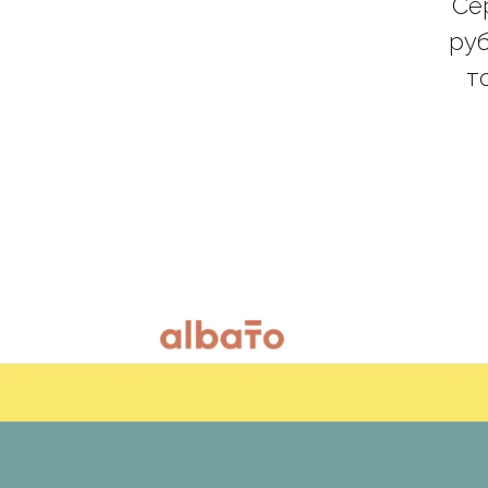
Се
руб
т