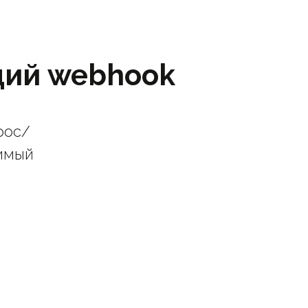
щий webhook
рос/
имый