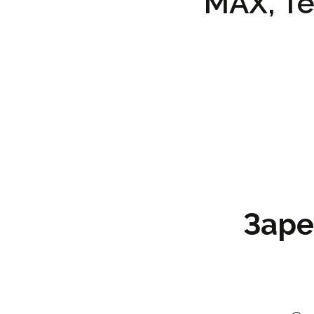
MAX, Te
Заре