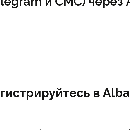
legram и СМС) через
гистрируйтесь в Albat