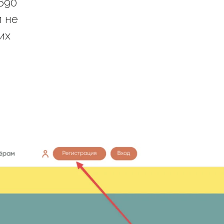
690
п не
их