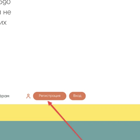
690
п не
их