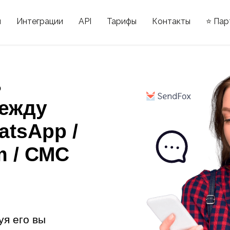
ы
Интеграции
API
Тарифы
Контакты
⭐ Пар
ь
ежду
atsApp /
m / СМС
уя его вы