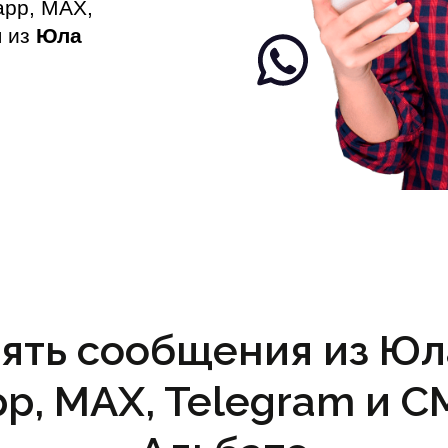
app, MAX,
я из
Юла
ять сообщения из Юл
p, MAX, Telegram и С