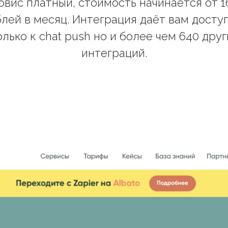
рвис платный, стоимость начинается от 1
лей в месяц. Интеграция даёт вам досту
олько к chat push но и более чем 640 друг
интеграций.