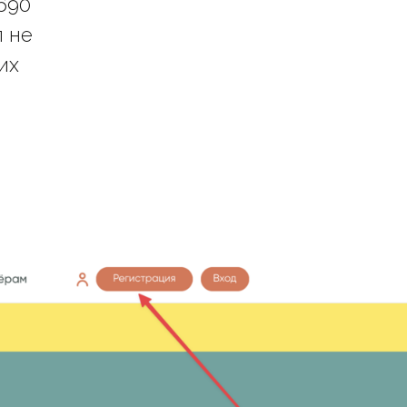
690
п не
их