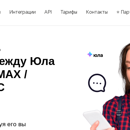
ы
Интеграции
API
Тарифы
Контакты
⭐ Пар
ь
между Юла
MAX /
С
уя его вы