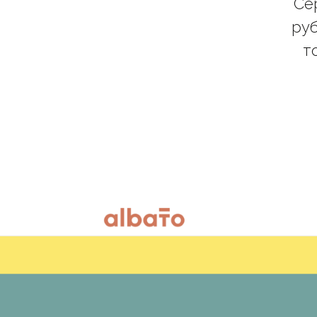
Се
руб
т