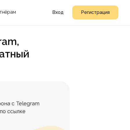
тнёрам
Вход
Регистрация
ram,
латный
она с Telegram
по ссылке