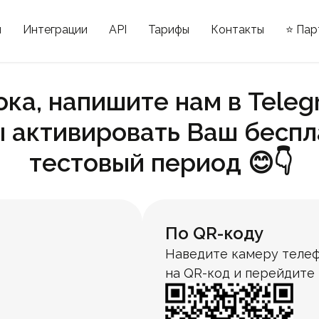
ы
Интеграции
API
Тарифы
Контакты
⭐ Пар
ока, напишите нам в Teleg
ы активировать Ваш бесп
тестовый период 😊👇
По QR-коду
Наведите камеру телеф
на QR-код и перейдите 