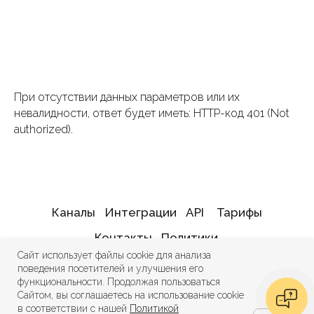
При отсутствии данных параметров или их
невалидности, ответ будет иметь: HTTP-код 401 (Not
authorized).
Каналы
Интеграции
API
Тарифы
Контакты
Политики
Сайт использует файлы cookie для анализа
Информация о деятельности
поведения посетителей и улучшения его
в области ИТ
функциональности. Продолжая пользоваться
Сайтом, вы соглашаетесь на использование cookie
в соответствии с нашей
Политикой
ChatPush — программное обеспечение из реестра