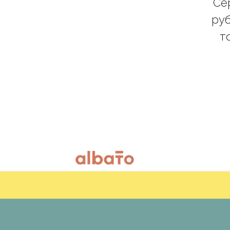
Се
руб
т