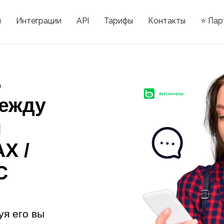
ы
Интеграции
API
Тарифы
Контакты
⭐ Пар
ь
ежду
и
X /
С
уя его вы