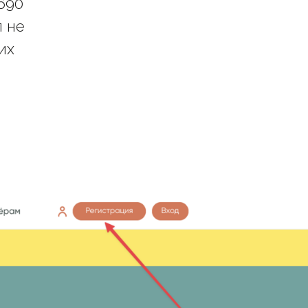
690
п не
их