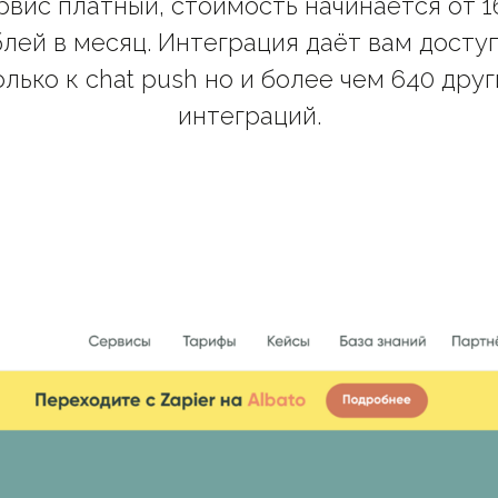
рвис платный, стоимость начинается от 1
лей в месяц. Интеграция даёт вам досту
олько к chat push но и более чем 640 друг
интеграций.