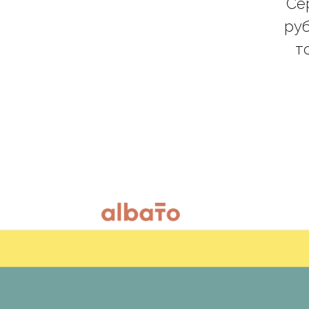
Се
руб
т