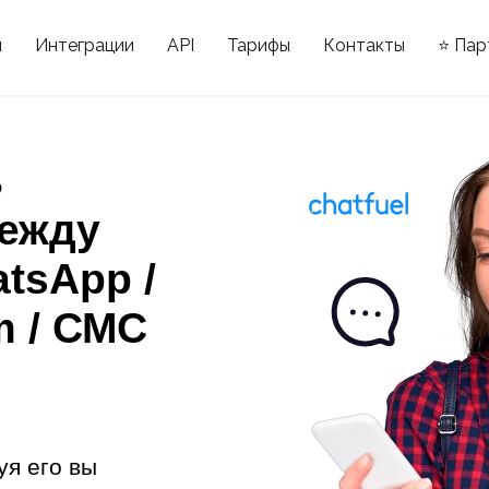
ы
Интеграции
API
Тарифы
Контакты
⭐ Пар
ь
ежду
atsApp /
m / СМС
уя его вы