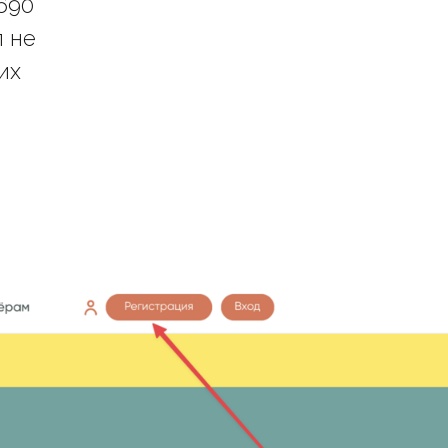
690
п не
их