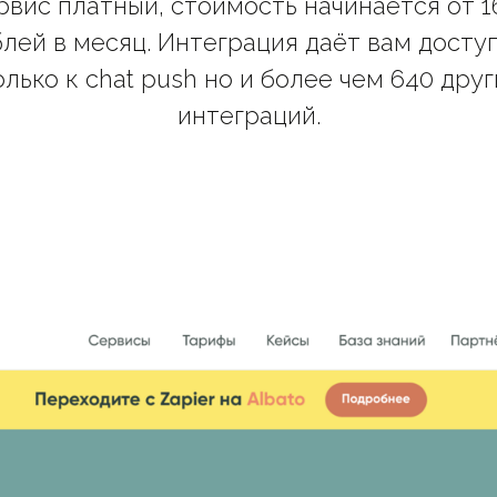
рвис платный, стоимость начинается от 1
лей в месяц. Интеграция даёт вам досту
олько к chat push но и более чем 640 друг
интеграций.