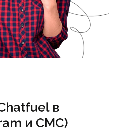
hatfuel в
ram и СМС)