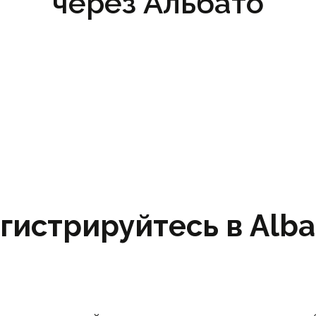
через Альбато
гистрируйтесь в Albat