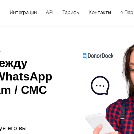
ы
Интеграции
API
Тарифы
Контакты
⭐ Пар
ь
ежду
WhatsApp
am / СМС
уя его вы