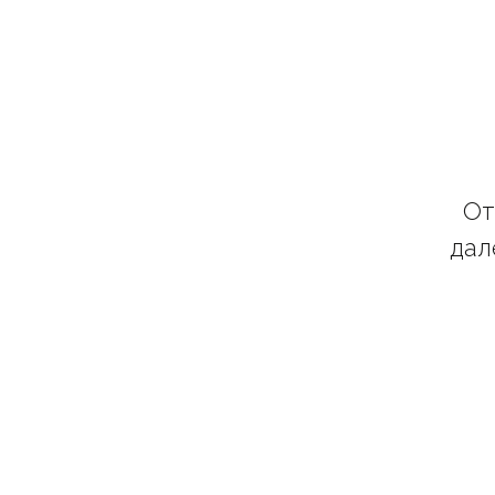
От
дал