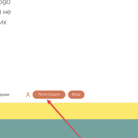
690
п не
их