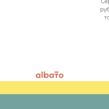
Се
руб
т