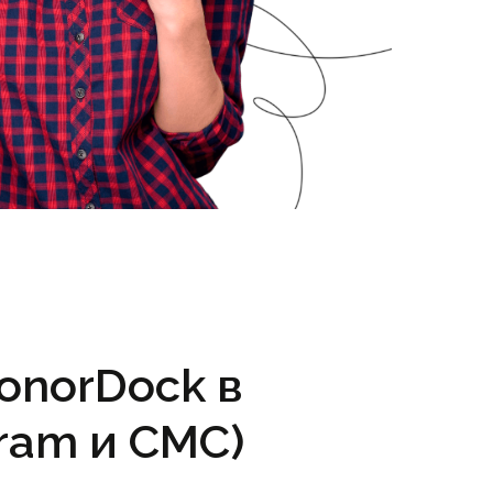
onorDock в
ram и СМС)