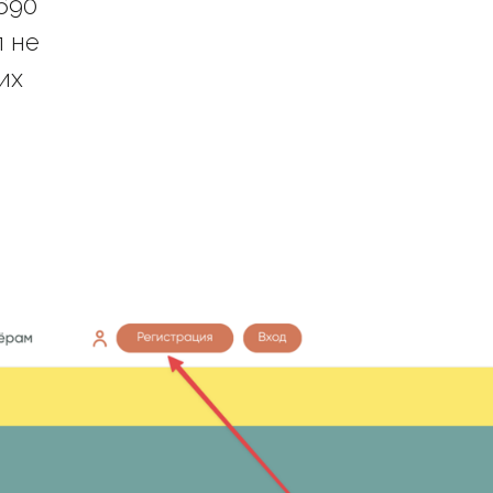
690
п не
их