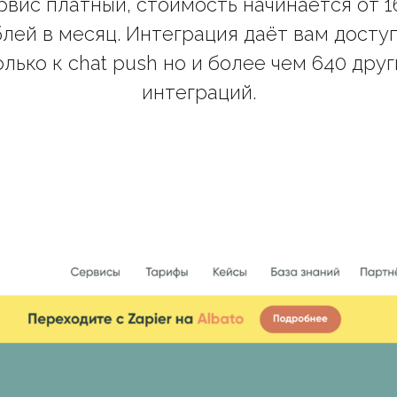
рвис платный, стоимость начинается от 1
лей в месяц. Интеграция даёт вам досту
олько к chat push но и более чем 640 друг
интеграций.