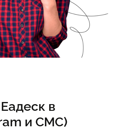
 Еадеск в
ram и СМС)