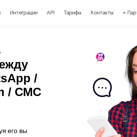
ы
Интеграции
API
Тарифы
Контакты
⭐ Пар
ь
ежду
sApp /
m / СМС
уя его вы