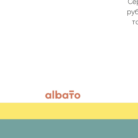
Се
руб
т