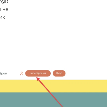
690
п не
их