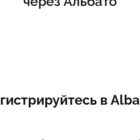
через Альбато
гистрируйтесь в Albat