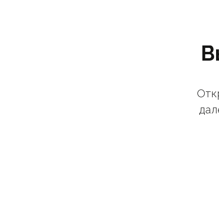
В
Откр
дал