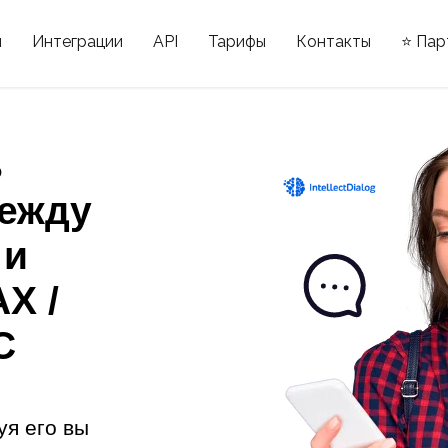
ы
Интеграции
API
Тарифы
Контакты
⭐ Пар
ь
ежду
 и
X /
С
уя его вы