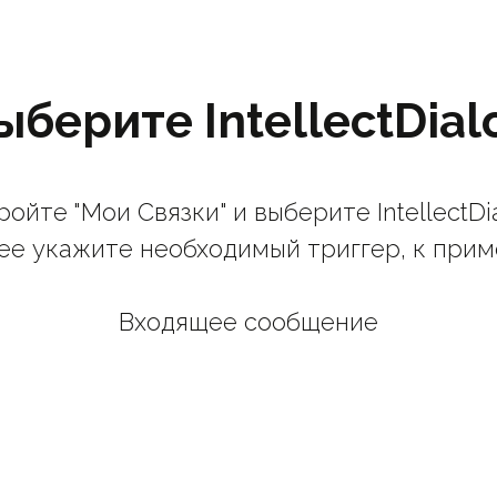
ыберите IntellectDial
ойте "Мои Связки" и выберите IntellectDi
ее укажите необходимый триггер, к прим
Входящее сообщение