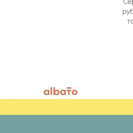
Се
руб
т