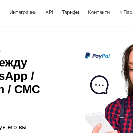
ы
Интеграции
API
Тарифы
Контакты
⭐ Пар
ь
ежду
sApp /
m / СМС
уя его вы