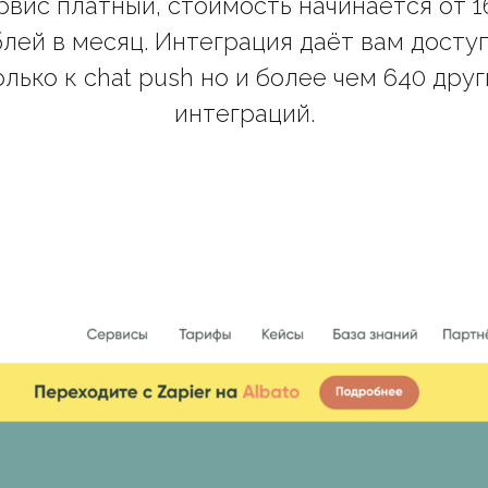
рвис платный, стоимость начинается от 1
лей в месяц. Интеграция даёт вам досту
олько к chat push но и более чем 640 друг
интеграций.