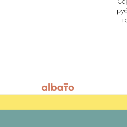
Се
руб
т