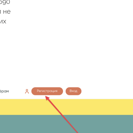
690
п не
их