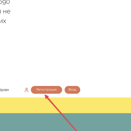
690
п не
их