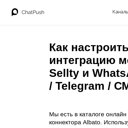
Канал
Как настроит
интеграцию м
Sellty и What
/ Telegram / С
Мы есть в каталоге онлайн
коннектора Albato. Использ