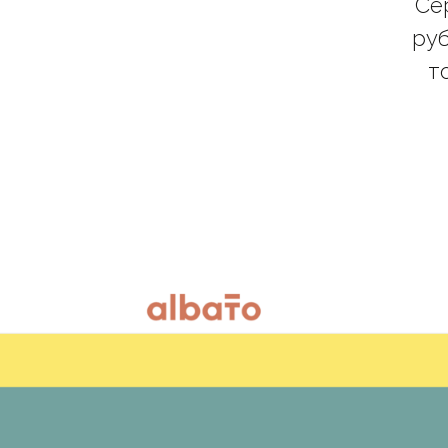
Се
руб
т