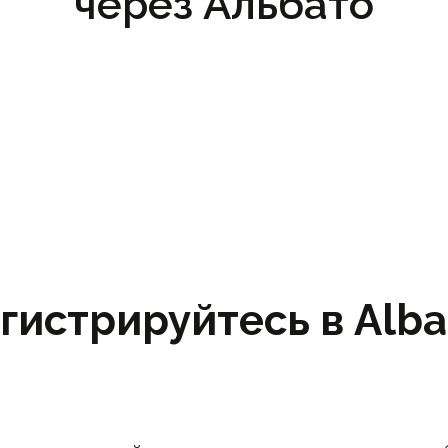
через Альбато
гистрируйтесь в Albat