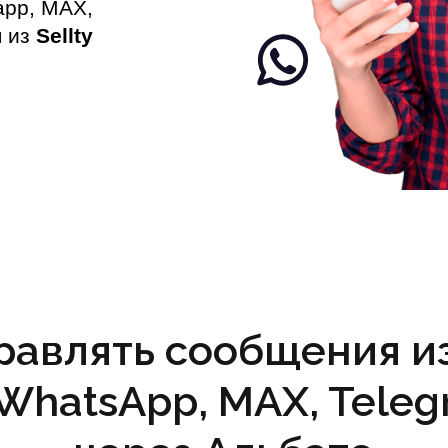
app, MAX,
я из
Sellty
равлять сообщения из 
(WhatsApp, MAX, Teleg