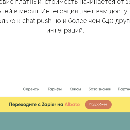
рвис платный, стоимость начинается от 1
лей в месяц. Интеграция даёт вам досту
олько к chat push но и более чем 640 друг
интеграций.