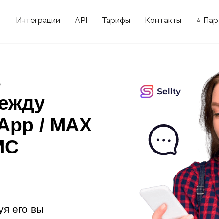
ы
Интеграции
API
Тарифы
Контакты
⭐ Пар
ь
ежду
sApp / MAX
МС
уя его вы