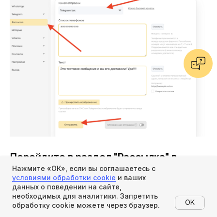
Перейдите в раздел "Рассылка" в
Chatpush
Нажмите «ОК», если вы соглашаетесь с
условиями обработки cookie
и ваших
Выберите канал "Телеграм-бот", введите ваш номер телефона, введите
данных о поведении на сайте,
текст сообщения и нажмите "отправить".
необходимых для аналитики. Запретить
OK
обработку cookie можете через браузер.