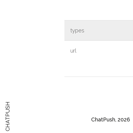
types
url
API CHATPUSH
ChatPush,
2026