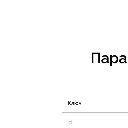
Пара
Ключ
id