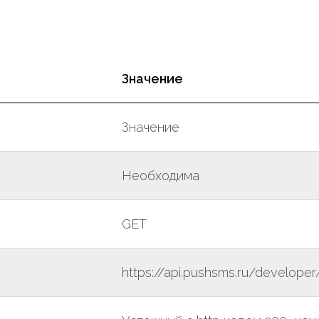
Значение
Значение
Необходима
GET
https://api.pushsms.ru/develope