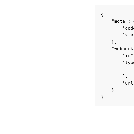
{

    "meta": {
        "cod
        "sta
    },

    "webhook"
        "id":
        "type
            
        ],

        "url
    }

}