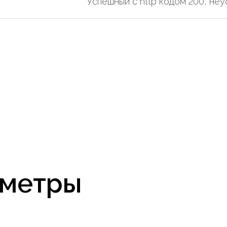
Успешный с http кодом 200, не
метры