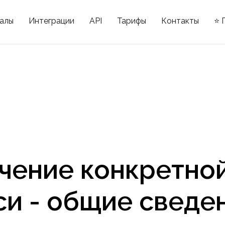
алы
Интеграции
API
Тарифы
Контакты
⭐ 
чение конкретно
си - общие сведе