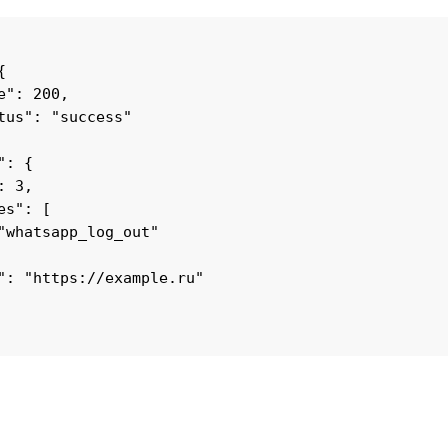


e": 200,

tus": "success"

: {

 3,

s": [

"whatsapp_log_out"

": "https://example.ru"
