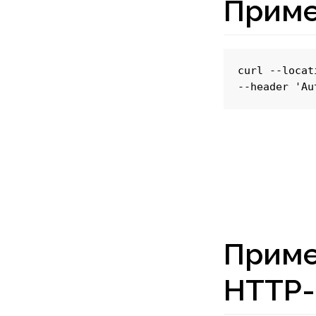
Приме
curl --locat
--header 'Au
Приме
HTTP-