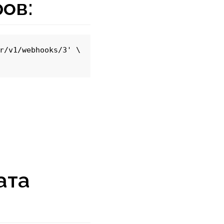
ов:
r/v1/webhooks/3' \

ата